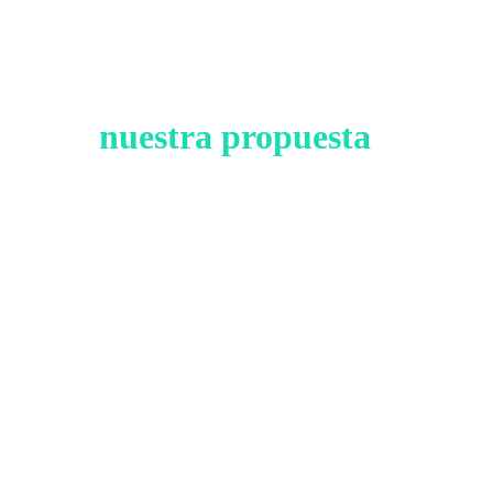
Y
nuestra propuesta 
para 
la regulación
nacional.