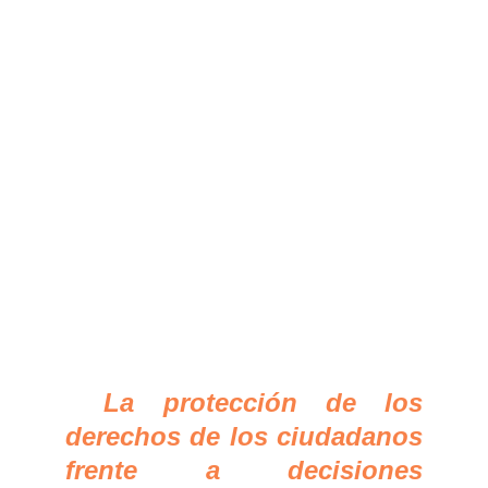
principios rectores
(derechos humanos,
transparencia, no
discriminación, seguridad,
desarrollo sostenible).
* La regulación sectorial
básica (administración
pública, salud, educación y
justicia).
*
La protección de los
derechos de los ciudadanos
frente a decisiones