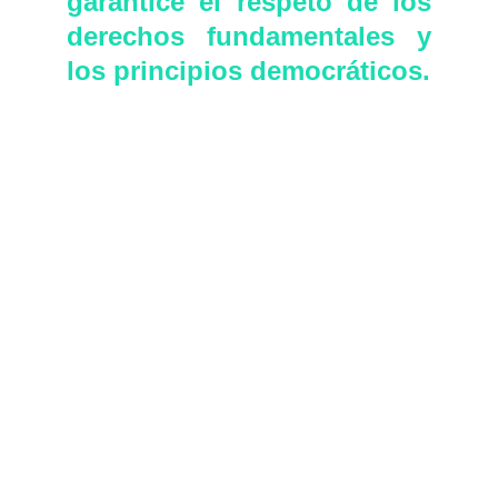
garantice el respeto de los
derechos fundamentales y
los principios democráticos.
El proyecto se inspira en los
principios éticos
internacionales impulsados
por la UNESCO (2021), la
OCDE (2019) y la reciente
Ley Europea de Inteligencia
Artificial (AI Act, 2024),
adaptados a la realidad
institucional y social
argentina.