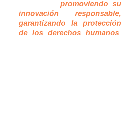
Argentina,
promoviendo su
innovación responsable,
garantizando la protección
de los derechos humanos
,
la seguridad, la
transparencia y la equidad
social.
Artículo 2° – Ámbito de
aplicación.
Las disposiciones de esta
ley son de aplicación
obligatoria para toda
persona humana o jurídica,