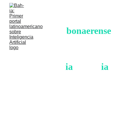
Legislación 
bonaerense
en uso  para la 
regulación de la 
Inteligenc
ia
 Artific
ia
l.