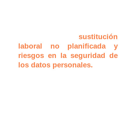
vulneraciones de la
privacidad, opacidad en los
procesos de decisión
automatizados,
sustitución
laboral no planificada y
riesgos en la seguridad de
los datos personales.
Frente a este panorama, la
República Argentina carece
hasta la fecha de un marco
legal integral que regule de
manera específica el
desarrollo, la