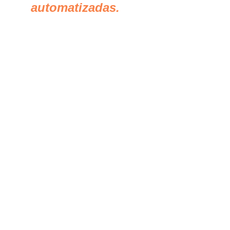
automatizadas.
* Un régimen sancionatorio
y de evaluación de impacto
para sistemas de alto
riesgo.
En definitiva, el presente
Proyecto de Ley busca
posicionar a la Argentina
como un país líder en
innovación responsable,
capaz de aprovechar las
ventajas de la Inteligencia