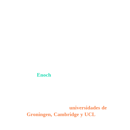
Este hallazgo, publicado en la revista
PLOS One, se logró gracias a una
innovadora combinación de datación por
radiocarbono y una inteligencia artificial
llamada
Enoch
.
Un nuevo estudio realizado por 
investigadores de las 
universidades de 
Groningen, Cambridge y UCL
 ha 
revelado que algunos de los manuscritos 
del Mar Muerto —copias más antiguas 