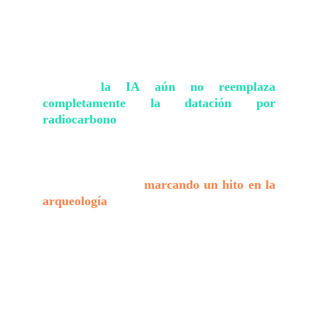
Aunque
la IA aún no reemplaza
completamente la datación por
radiocarbono
, este avance abre nuevas
posibilidades para el análisis no
destructivo de manuscritos históricos y
podría extenderse a textos en otros
idiomas antiguos,
marcando un hito en la
arqueología
y la evolución del
conocimiento bíblico.