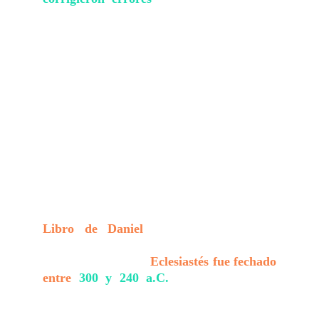
contaminantes modernos como el aceite de
ricino.
La IA, entrenada con imágenes de alta
resolución, logró estimar con precisión la
antigüedad de muchos textos, incluso con
mayor precisión que el carbono 14 en
algunos casos. Uno de los manuscritos del
Libro de Daniel
, por ejemplo, ahora
puede ubicarse en la época del autor
original, y otro del
Eclesiastés fue fechado
entre
300 y 240 a.C.
, más de un siglo
antes de lo que se creía.