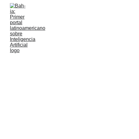
Arqueolog
ía
.
Los manuscritos del 
Mar Muerto
 serían 
hasta 200 años más 
antiguos.