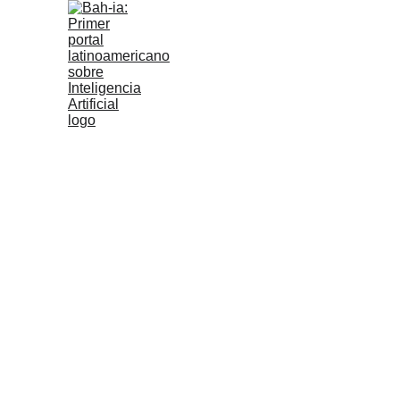
Inicio
Reseñas iA
Tipos de IA
Bahienses en iA
Bahía  Restaur