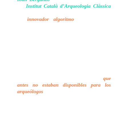
del
Institut Català d’Arqueologia Clàssica
(ICAC) en Cataluña, España, ha diseñado
un
innovador algoritmo
para su tesis
doctoral que transforma la manera en que
los arqueólogos trabajan. La tesis doctoral
de Berganzo se centra en la arqueología
computacional, una disciplina emergente
que fusiona las técnicas tradicionales
arqueológicas con las capacidades
avanzadas de la ciencia de la computación.
Esta combinación ha abierto puertas a
métodos innovadores y herramientas
que
antes no estaban disponibles para los
arqueólogos
.