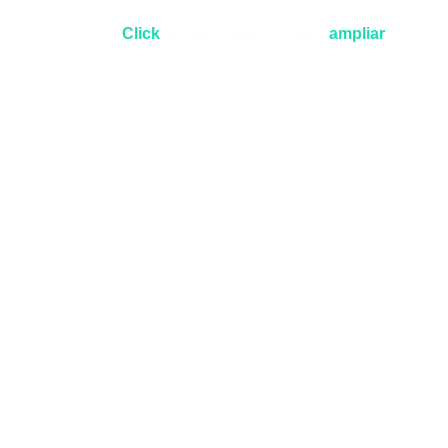
Click
 en las imágenes para 
ampliar
.
Algoritmo detectando posibles lugares para 
excavación.
La arqueología ha sido testigo de una serie
de avances tecnológicos en las últimas