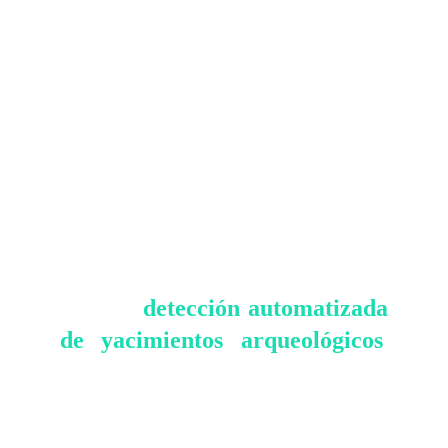
Ubicación de antiguos asentamientos en el valle del 
Indo.
Uno de los logros más notables en esta
detección automatizada
área es la
de yacimientos arqueológicos
.
Imagínese la capacidad de identificar
sitios de interés sin tener que depender
exclusivamente de excavaciones físicas,