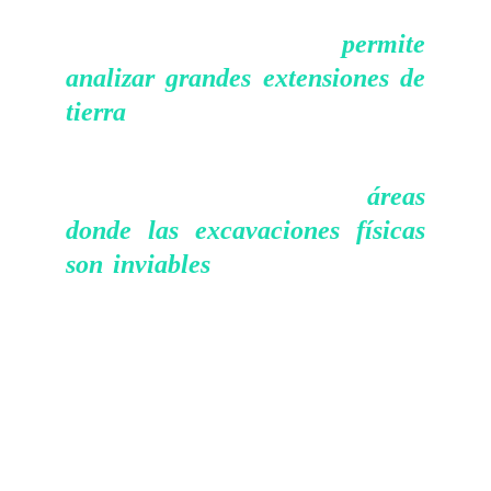
áreas de interés arqueológico. La ventaja
permite
es doble: por un lado,
analizar grandes extensiones de
tierra
en un período de tiempo mucho
más corto en comparación con las técnicas
tradicionales. Por otro lado, es
áreas
especialmente beneficioso en
donde las excavaciones físicas
son inviables
, ya sea por restricciones
geográficas, políticas o de conservación.