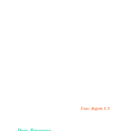
que son tanto costosas como invasivas.
Kachchh
 explorada.
Foto: Rajesh S.V.
Iban Berganzo
, un investigador destacado