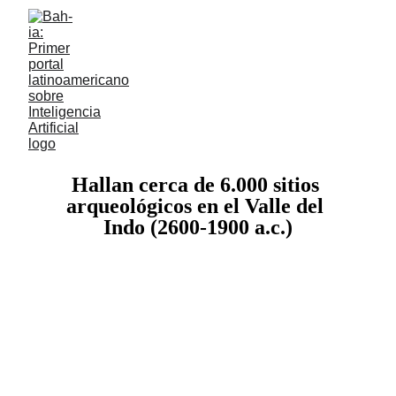
Avances 
con 
Avances 
con 
Inteligencia Artificial en 
Inteligencia Artificial en 
Arqueología
Arqueología
.
.
Hallan cerca de 6.000 sitios 
Hallan cerca de 6.000 sitios 
arqueológicos en el Valle del 
arqueológicos en el 
Valle del 
Indo (2600-1900 a.c.)
Indo
 (2600-1900 a.c.)