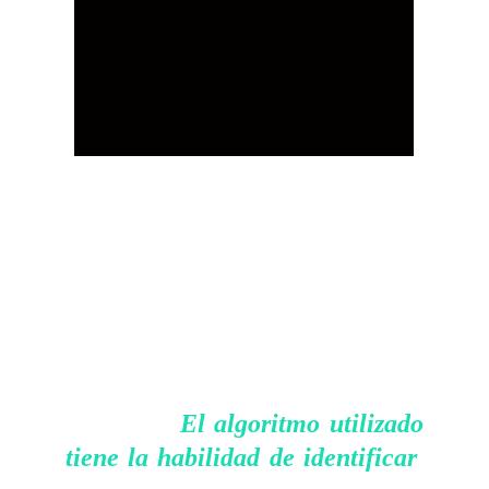
Comparativa entre mapas del Valle del Indo
Para su tesis Iban entrenó a la IA
utilizando información de yacimientos
previamente conocido, abarcando una
región de alrededor de 475.000 kilómetros
cuadrados, permitiéndole afinar y mejorar
El algoritmo utilizado
su precisión.
tiene la habilidad de identificar
:
fragmentos minúsculos de cerámica y