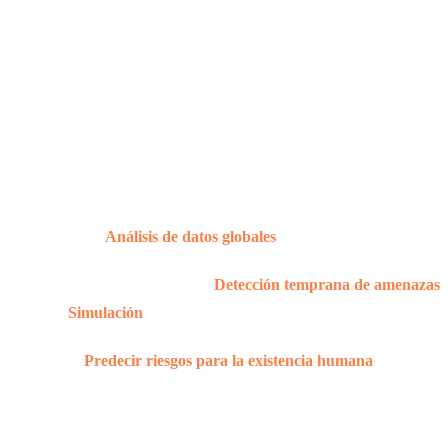
La IA podría prevenir la ex
La
IA
podría prevenir la ext
herramientas:
herramientas:
Análisis de datos globales
: La IA puede analizar gran
Detección temprana de amenazas
:
Simulación
: La IA se puede usar para crear simulaciones, y
Predecir riesgos para la existencia humana
: Por último