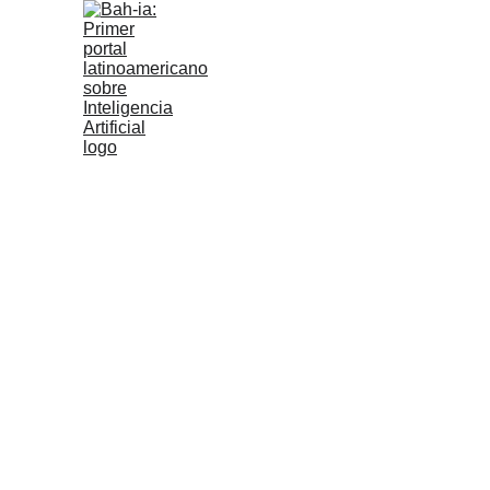
Inicio
Reseñas iA
Tipos de IA
Bahienses en iA
Bahía  Restaur